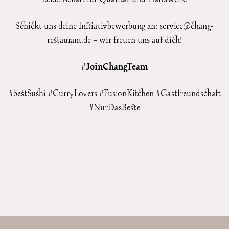
Schickt uns deine Initiativbewerbung an:
service@chang-
restaurant.de
– wir freuen uns auf dich!
#
JoinChangTeam
#bestSushi #CurryLovers #FusionKitchen #Gastfreundschaft
#NurDasBeste